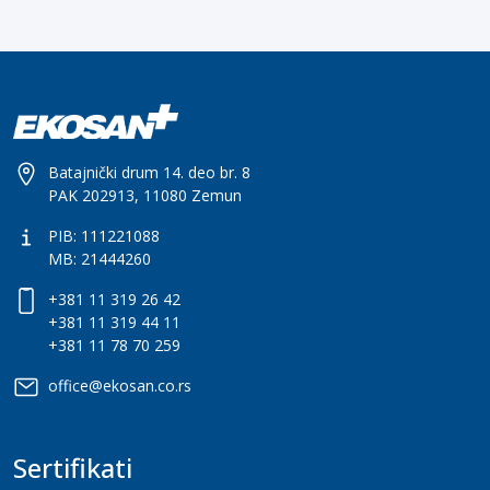
Batajnički drum 14. deo br. 8
PAK 202913, 11080 Zemun
PIB: 111221088
MB: 21444260
+381 11 319 26 42
+381 11 319 44 11
+381 11 78 70 259
office@ekosan.co.rs
Sertifikati