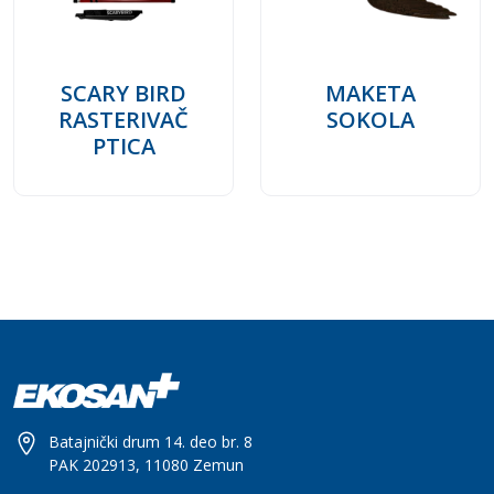
SCARY BIRD
MAKETA
RASTERIVAČ
SOKOLA
PTICA
Batajnički drum 14. deo br. 8
PAK 202913, 11080 Zemun